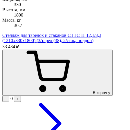
330
Высота, мм
1800
Масса, кг
30.7
Стеллаж для тарелок и стаканов СТТС-П-12,1/3,3
(1210х330х1800) (3/тарел (38), 2/стак, поддон)
33 434 ₽
В корзину
0
−
+