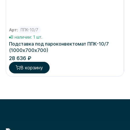
Арт:
ППК-10/7
А
В наличии: 1 шт.
Подставка под пароконвектомат ППК-10/7
П
(1000х700х700)
(
28 636 ₽
2
В корзину