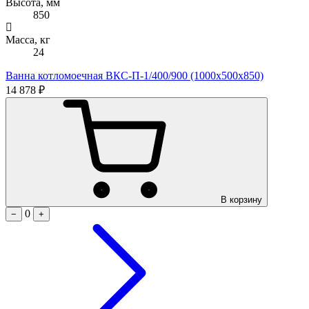
Высота, мм
В
850
Масса, кг
М
24
Ванна котломоечная ВКС-П-1/400/900 (1000х500х850)
В
14 878 ₽
1
В корзину
0
−
+