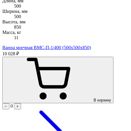
Длина, мм
500
Ширина, мм
500
Высота, мм
850
Масса, кг
11
Ванна моечная ВМС-П-1/400 (500х500х850)
10 028 ₽
В корзину
0
−
+