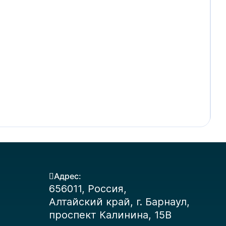
А
В
1
Адрес:
656011, Россия,
Алтайский край, г. Барнаул,
проспект Калинина, 15В