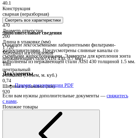
40.1
Конструкция
сварная (неразборная)
Высота в упаковке (мм)
Смотреть все характеристики
470
Диаметр отверстия
Дополнительные сведения
200
Длина в упаковке (мм)
Оснащен лекгосъёмными лабиринтными фильтрами-
1 720
жироулавителями. Предусмотрены сливные каналы со
Материал изготовления
съемными жиросборниками. Элементы для крепления зонта
нержавеющая сталь (AISI 430, 0.7 мм)
выполнены из нержавеющей стали AISI 430 толщиной 1.5 мм.
Тип
центральный
Документы
Упаковка (Объем, м. куб.)
0,74
Пример документации
PDF
Ширина в упаковке (мм)
920
Если вам нужны дополнительные документы —
свяжитесь
с нами
.
Похожие товары